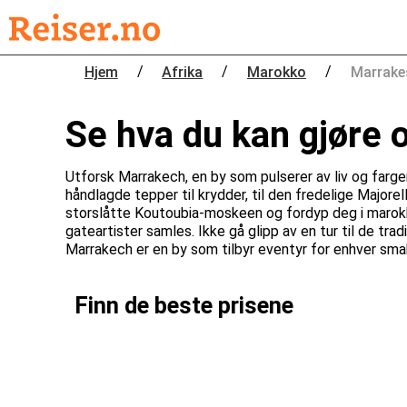
/
/
/
Hjem
Afrika
Marokko
Marrake
Se hva du kan gjøre 
Utforsk Marrakech, en by som pulserer av liv og farger.
håndlagde tepper til krydder, til den fredelige Major
storslåtte Koutoubia-moskeen og fordyp deg i marok
gateartister samles. Ikke gå glipp av en tur til de t
Marrakech er en by som tilbyr eventyr for enhver sma
Finn de beste prisene