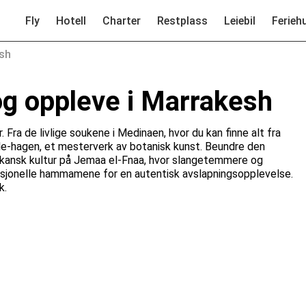
Fly
Hotell
Charter
Restplass
Leiebil
Ferieh
sh
og oppleve i Marrakesh
 Fra de livlige soukene i Medinaen, hvor du kan finne alt fra
elle-hagen, et mesterverk av botanisk kunst. Beundre den
kansk kultur på Jemaa el-Fnaa, hvor slangetemmere og
radisjonelle hammamene for en autentisk avslapningsopplevelse.
k.