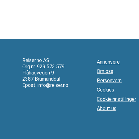
Reiser.no AS
Annonsere
Org.nr. 929 573 579
Om oss
Flåhagvegen 9
2387 Brumunddal
Personvern
Epost:
info@reiser.no
Cookies
Cookieinnstillinger
About us