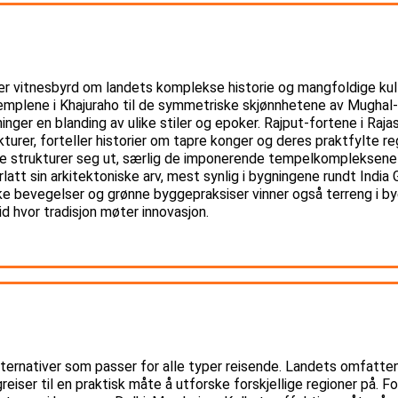
ær vitnesbyrd om landets komplekse historie og mangfoldige kultu
templene i Khajuraho til de symmetriske skjønnhetene av Mughal-
ninger en blanding av ulike stiler og epoker. Rajput-fortene i Raj
urer, forteller historier om tapre konger og deres praktfylte regje
de strukturer seg ut, særlig de imponerende tempelkompleksene 
rlatt sin arkitektoniske arv, mest synlig i bygningene rundt India
ke bevegelser og grønne byggepraksiser vinner også terreng i b
d hvor tradisjon møter innovasjon.
 alternativer som passer for alle typer reisende. Landets omfatt
greiser til en praktisk måte å utforske forskjellige regioner på. 