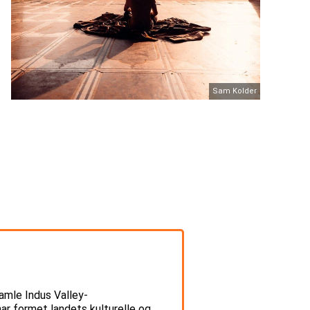
Sam Kolder
dgamle Indus Valley-
har formet landets kulturelle og