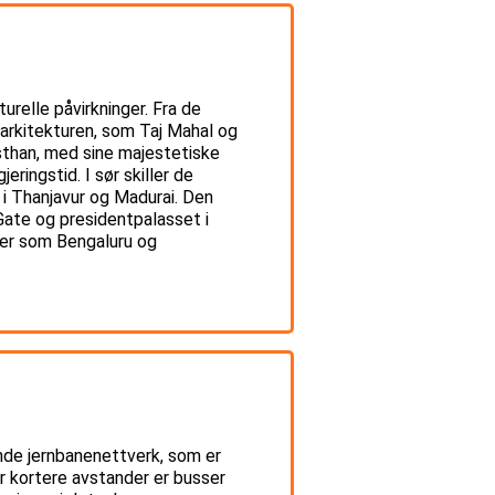
relle påvirkninger. Fra de
arkitekturen, som Taj Mahal og
asthan, med sine majestetiske
ringstid. I sør skiller de
i Thanjavur og Madurai. Den
 Gate og presidentpalasset i
yer som Bengaluru og
ende jernbanenettverk, som er
For kortere avstander er busser