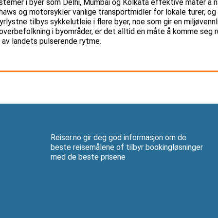
temer i byer som Delhi, Mumbai og Kolkata effektive måter å na
haws og motorsykler vanlige transportmidler for lokale turer, og 
yrlystne tilbys sykkelutleie i flere byer, noe som gir en miljøvenn
overbefolkning i byområder, er det alltid en måte å komme seg ru
 av landets pulserende rytme.
Reiser.no gir deg god informasjon om de
beste reisemålene of tilbyr bookingløsninger
med de beste prisene