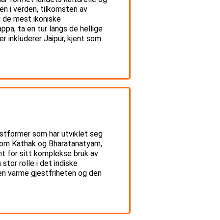
en i verden, tilkomsten av
 de mest ikoniske
pa, ta en tur langs de hellige
r inkluderer Jaipur, kjent som
unstformer som har utviklet seg
r som Kathak og Bharatanatyam,
nt for sitt komplekse bruk av
 stor rolle i det indiske
den varme gjestfriheten og den