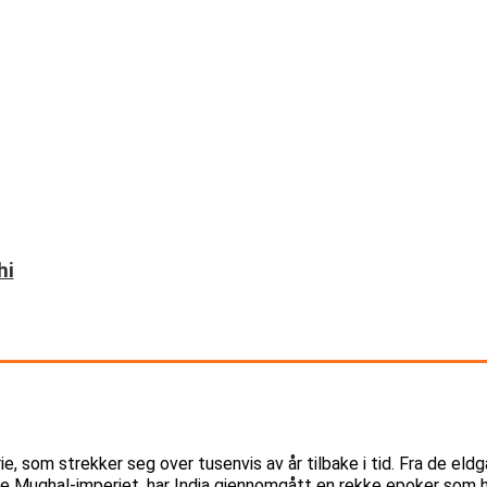
hi
torie, som strekker seg over tusenvis av år tilbake i tid. Fra de el
ske Mughal-imperiet, har India gjennomgått en rekke epoker som 