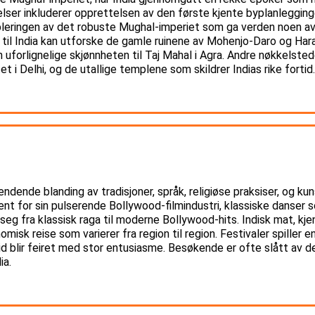
elser inkluderer opprettelsen av den første kjente byplanlegging
bleringen av det robuste Mughal-imperiet som ga verden noen av
til India kan utforske de gamle ruinene av Mohenjo-Daro og Harap
uforlignelige skjønnheten til Taj Mahal i Agra. Andre nøkkelstede
et i Delhi, og de utallige templene som skildrer Indias rike fortid.
endende blanding av tradisjoner, språk, religiøse praksiser, og k
ent for sin pulserende Bollywood-filmindustri, klassiske danse
seg fra klassisk raga til moderne Bollywood-hits. Indisk mat, kje
omisk reise som varierer fra region til region. Festivaler spiller en
id blir feiret med stor entusiasme. Besøkende er ofte slått av 
ia.