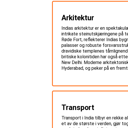
Arkitektur
Indias arkitektur er en spektakul
intrikate steinutskjæringene på 
Røde Fort, reflekterer Indias byg
palasser og robuste forsvarsstrukt
dravidiske templenes tårnlignen
britiske kolonitiden har også ette
New Delhi. Moderne arkitektonis
Hyderabad, og peker på en fremti
Transport
Transport i India tilbyr en rekke
et av de største i verden, gjør to