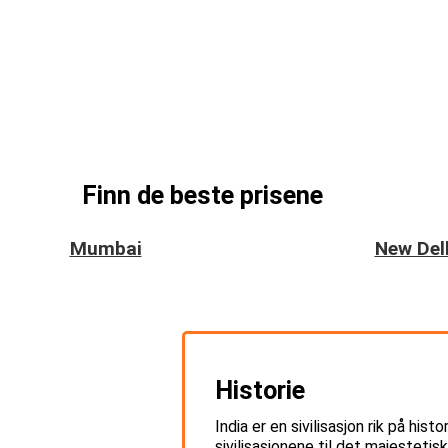
Finn de beste prisene
Mumbai
New Del
Historie
India er en sivilisasjon rik på his
sivilisasjonene til det majesteti