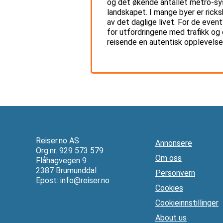
og det økende antallet metro-sys
landskapet. I mange byer er ricks
av det daglige livet. For de event
for utfordringene med trafikk og 
reisende en autentisk opplevelse
Reiser.no AS
Annonsere
Org.nr. 929 573 579
Om oss
Flåhagvegen 9
2387 Brumunddal
Personvern
Epost:
info@reiser.no
Cookies
Cookieinnstillinger
About us