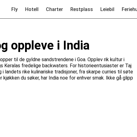
Fly
Hotell
Charter
Restplass
Leiebil
Ferieh
g oppleve i India
pper til de gyldne sandstrendene i Goa. Opplev rik kultur i
gs Keralas fredelige backwaters. For historieentusiaster er Taj
andets rike kulinariske tradisjoner, fra skarpe curries til søte
er kjøkken du søker, har India noe for enhver smak. Ikke gå glipp