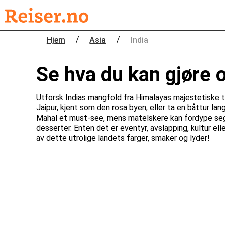
/
/
Hjem
Asia
India
Se hva du kan gjøre o
Utforsk Indias mangfold fra Himalayas majestetiske to
Jaipur, kjent som den rosa byen, eller ta en båttur lan
Mahal et must-see, mens matelskere kan fordype seg i l
desserter. Enten det er eventyr, avslapping, kultur ell
av dette utrolige landets farger, smaker og lyder!