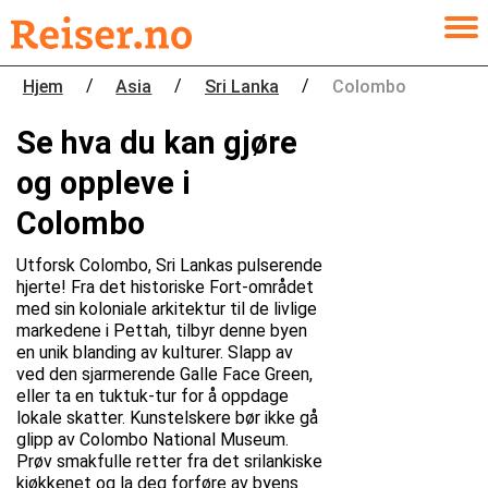
/
/
/
Hjem
Asia
Sri Lanka
Colombo
Se hva du kan gjøre
og oppleve i
Colombo
Utforsk Colombo, Sri Lankas pulserende
hjerte! Fra det historiske Fort-området
med sin koloniale arkitektur til de livlige
markedene i Pettah, tilbyr denne byen
en unik blanding av kulturer. Slapp av
ved den sjarmerende Galle Face Green,
eller ta en tuktuk-tur for å oppdage
lokale skatter. Kunstelskere bør ikke gå
glipp av Colombo National Museum.
Prøv smakfulle retter fra det srilankiske
kjøkkenet og la deg forføre av byens