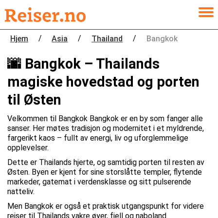
/
/
/
Hjem
Asia
Thailand
Bangkok
🌆 Bangkok – Thailands
magiske hovedstad og porten
til Østen
Velkommen til Bangkok Bangkok er en by som fanger alle
sanser. Her møtes tradisjon og modernitet i et myldrende,
fargerikt kaos – fullt av energi, liv og uforglemmelige
opplevelser.
Dette er Thailands hjerte, og samtidig porten til resten av
Østen. Byen er kjent for sine storslåtte templer, flytende
markeder, gatemat i verdensklasse og sitt pulserende
natteliv.
Men Bangkok er også et praktisk utgangspunkt for videre
reiser til Thailands vakre øyer, fjell og naboland.