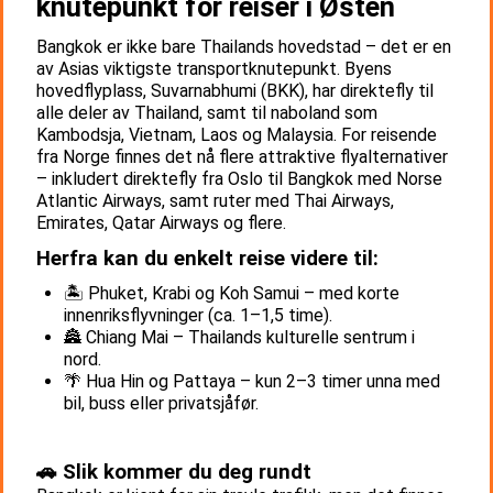
knutepunkt for reiser i Østen
Bangkok er ikke bare Thailands hovedstad – det er en
av Asias viktigste transportknutepunkt. Byens
hovedflyplass, Suvarnabhumi (BKK), har direktefly til
alle deler av Thailand, samt til naboland som
Kambodsja, Vietnam, Laos og Malaysia. For reisende
fra Norge finnes det nå flere attraktive flyalternativer
– inkludert direktefly fra Oslo til Bangkok med Norse
Atlantic Airways, samt ruter med Thai Airways,
Emirates, Qatar Airways og flere.
Herfra kan du enkelt reise videre til:
🏝️ Phuket, Krabi og Koh Samui – med korte
innenriksflyvninger (ca. 1–1,5 time).
🏯 Chiang Mai – Thailands kulturelle sentrum i
nord.
🌴 Hua Hin og Pattaya – kun 2–3 timer unna med
bil, buss eller privatsjåfør.
🚗 Slik kommer du deg rundt