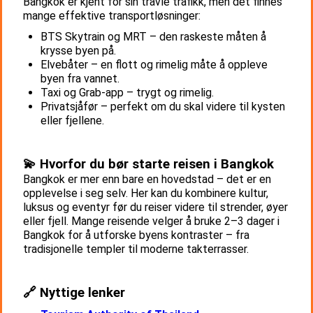
Bangkok er kjent for sin travle trafikk, men det finnes
mange effektive transportløsninger:
BTS Skytrain og MRT – den raskeste måten å
krysse byen på.
Elvebåter – en flott og rimelig måte å oppleve
byen fra vannet.
Taxi og Grab-app – trygt og rimelig.
Privatsjåfør – perfekt om du skal videre til kysten
eller fjellene.
💫 Hvorfor du bør starte reisen i Bangkok
Bangkok er mer enn bare en hovedstad – det er en
opplevelse i seg selv. Her kan du kombinere kultur,
luksus og eventyr før du reiser videre til strender, øyer
eller fjell. Mange reisende velger å bruke 2–3 dager i
Bangkok for å utforske byens kontraster – fra
tradisjonelle templer til moderne takterrasser.
🔗 Nyttige lenker