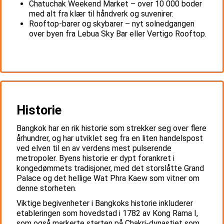
Chatuchak Weekend Market – over 10 000 boder
med alt fra klær til håndverk og suvenirer.
Rooftop-barer og skybarer – nyt solnedgangen
over byen fra Lebua Sky Bar eller Vertigo Rooftop.
Historie
Bangkok har en rik historie som strekker seg over flere
århundrer, og har utviklet seg fra en liten handelspost
ved elven til en av verdens mest pulserende
metropoler. Byens historie er dypt forankret i
kongedømmets tradisjoner, med det storslåtte Grand
Palace og det hellige Wat Phra Kaew som vitner om
denne storheten.
Viktige begivenheter i Bangkoks historie inkluderer
etableringen som hovedstad i 1782 av Kong Rama I,
som også markerte starten på Chakri-dynastiet som