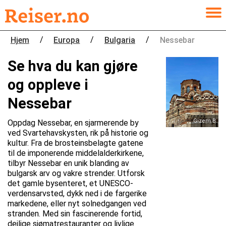
/
/
/
Hjem
Europa
Bulgaria
Nessebar
Se hva du kan gjøre
og oppleve i
Nessebar
Gizem B
Oppdag Nessebar, en sjarmerende by
ved Svartehavskysten, rik på historie og
kultur. Fra de brosteinsbelagte gatene
til de imponerende middelalderkirkene,
tilbyr Nessebar en unik blanding av
bulgarsk arv og vakre strender. Utforsk
det gamle bysenteret, et UNESCO-
verdensarvsted, dykk ned i de fargerike
markedene, eller nyt solnedgangen ved
stranden. Med sin fascinerende fortid,
deilige sjømatrestauranter og livlige