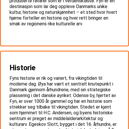
produserte råvarer som er i verdensklasse. Fyn er en
destinasjon som lar deg oppleve Danmarks unike
kultur, historie og naturskjønnhet – et sted hvor hvert
hjørne forteller en historie og hver rett bringer en
smak av regionens rike kulturelle arv.
Historie
Fyns historie er rik og variert, fra vikingtiden til
moderne dag. Øya har vært et sentralt knutepunkt i
Danmark gjennom århundrene, med sin strategiske
plassering i det danske øyriket. Odense by, hjertet av
Fyn, er over 1000 år gammel og har en historie som
strekker seg tilbake til vikingtiden. Stedet er kjent
som hjemmet til H.C. Andersen, og byens historiske
sentrum er preget av middelalderarkitektur og
kulturarv. Egeskov Slott, bygget i det 16. århundre, er