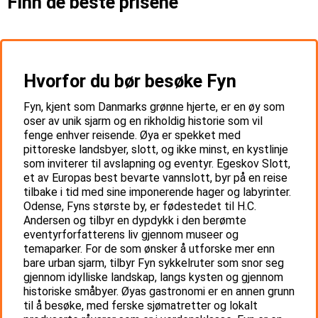
Finn de beste prisene
Hvorfor du bør besøke Fyn
Fyn, kjent som Danmarks grønne hjerte, er en øy som
oser av unik sjarm og en rikholdig historie som vil
fenge enhver reisende. Øya er spekket med
pittoreske landsbyer, slott, og ikke minst, en kystlinje
som inviterer til avslapning og eventyr. Egeskov Slott,
et av Europas best bevarte vannslott, byr på en reise
tilbake i tid med sine imponerende hager og labyrinter.
Odense, Fyns største by, er fødestedet til H.C.
Andersen og tilbyr en dypdykk i den berømte
eventyrforfatterens liv gjennom museer og
temaparker. For de som ønsker å utforske mer enn
bare urban sjarm, tilbyr Fyn sykkelruter som snor seg
gjennom idylliske landskap, langs kysten og gjennom
historiske småbyer. Øyas gastronomi er en annen grunn
til å besøke, med ferske sjømatretter og lokalt