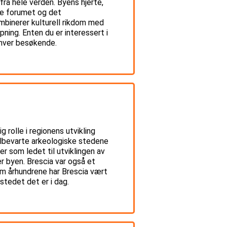
r fra hele verden. Byens hjerte,
ke forumet og det
ombinerer kulturell rikdom med
ning. Enten du er interessert i
enhver besøkende.
g rolle i regionens utvikling
velbevarte arkeologiske stedene
 som ledet til utviklingen av
r byen. Brescia var også et
nom århundrene har Brescia vært
stedet det er i dag.