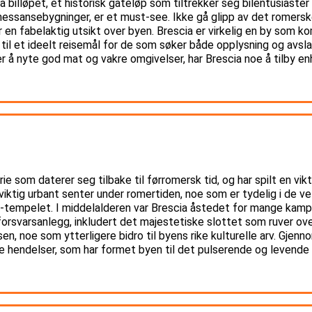
glia billøpet, et historisk gateløp som tiltrekker seg bilentusiaste
enessansebygninger, er et must-see. Ikke gå glipp av det romers
 en fabelaktig utsikt over byen. Brescia er virkelig en by som k
til et ideelt reisemål for de som søker både opplysning og avslap
ker å nyte god mat og vakre omgivelser, har Brescia noe å tilby 
e som daterer seg tilbake til førromersk tid, og har spilt en vikti
viktig urbant senter under romertiden, noe som er tydelig i de 
empelet. I middelalderen var Brescia åstedet for mange kamper
rsvarsanlegg, inkludert det majestetiske slottet som ruver ove
n, noe som ytterligere bidro til byens rike kulturelle arv. Gjen
iske hendelser, som har formet byen til det pulserende og levende 