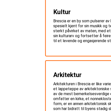
Kultur
Brescia er en by som pulserer av 
spesielt kjent for sin musikk og 
sterkt påvirket av maten, med et 
sin kulturarv og fortsetter å fei
til et levende og engasjerende s
Arkitektur
Arkitekturen i Brescia er like va
et lappeteppe av arkitektoniske s
av de mest bemerkelsesverdige e
omfatter en kirke, et nonneklos
form, er en annen arkitektonisk s
som har bidratt til byens stadig s