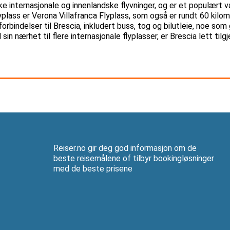
ke internasjonale og innenlandske flyvninger, og er et populært 
flyplass er Verona Villafranca Flyplass, som også er rundt 60 kilo
orbindelser til Brescia, inkludert buss, tog og bilutleie, noe so
in nærhet til flere internasjonale flyplasser, er Brescia lett tilg
Reiser.no gir deg god informasjon om de
beste reisemålene of tilbyr bookingløsninger
med de beste prisene