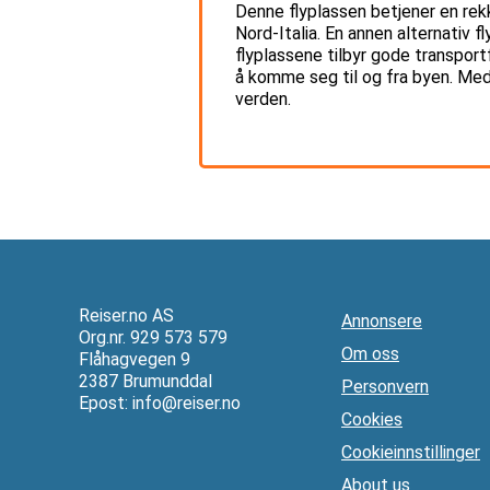
Denne flyplassen betjener en rek
Nord-Italia. En annen alternativ 
flyplassene tilbyr gode transportf
å komme seg til og fra byen. Med s
verden.
Reiser.no AS
Annonsere
Org.nr. 929 573 579
Om oss
Flåhagvegen 9
2387 Brumunddal
Personvern
Epost:
info@reiser.no
Cookies
Cookieinnstillinger
About us