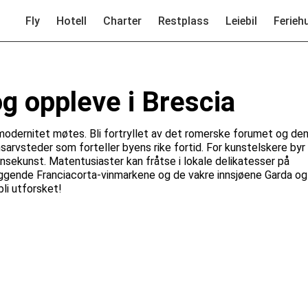
Fly
Hotell
Charter
Restplass
Leiebil
Ferieh
og oppleve i Brescia
og modernitet møtes. Bli fortryllet av det romerske forumet og de
arvsteder som forteller byens rike fortid. For kunstelskere byr
ekunst. Matentusiaster kan fråtse i lokale delikatesser på
rliggende Franciacorta-vinmarkene og de vakre innsjøene Garda og
li utforsket!