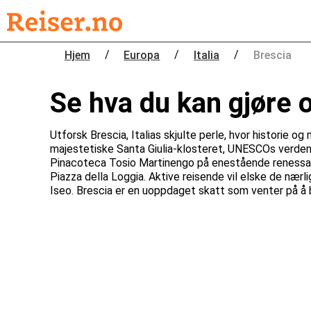
/
/
/
Hjem
Europa
Italia
Brescia
Se hva du kan gjøre 
Utforsk Brescia, Italias skjulte perle, hvor historie 
majestetiske Santa Giulia-klosteret, UNESCOs verdens
Pinacoteca Tosio Martinengo på enestående renessans
Piazza della Loggia. Aktive reisende vil elske de næ
Iseo. Brescia er en uoppdaget skatt som venter på å b