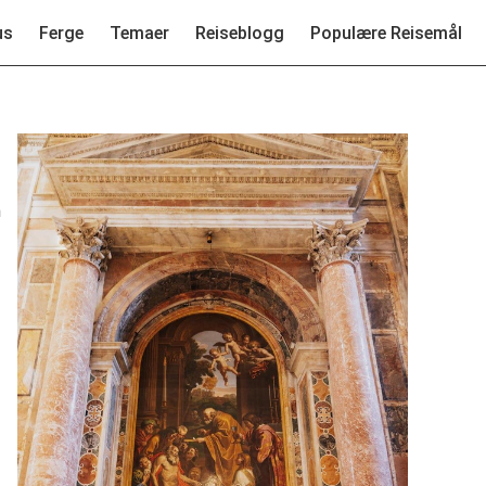
us
Ferge
Temaer
Reiseblogg
Populære Reisemål
n