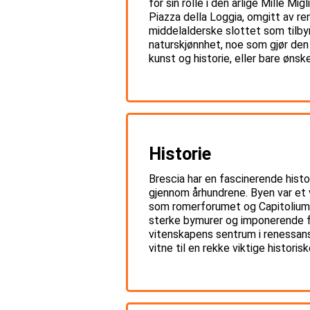
for sin rolle i den årlige Mille Mi
Piazza della Loggia, omgitt av r
middelalderske slottet som tilbyr
naturskjønnhet, noe som gjør den 
kunst og historie, eller bare øns
Historie
Brescia har en fascinerende histori
gjennom århundrene. Byen var et 
som romerforumet og Capitolium-t
sterke bymurer og imponerende fo
vitenskapens sentrum i renessanse
vitne til en rekke viktige histor