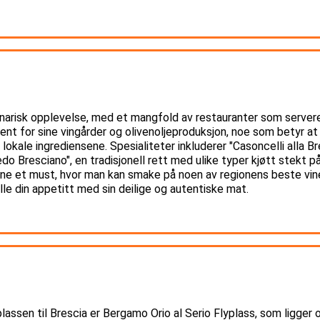
linarisk opplevelse, med et mangfold av restauranter som serverer 
r kjent for sine vingårder og olivenoljeproduksjon, noe som betyr
okale ingrediensene. Spesialiteter inkluderer "Casoncelli alla Br
do Bresciano", en tradisjonell rett med ulike typer kjøtt stekt på
ene et must, hvor man kan smake på noen av regionens beste vine
tille din appetitt med sin deilige og autentiske mat.
assen til Brescia er Bergamo Orio al Serio Flyplass, som ligger 