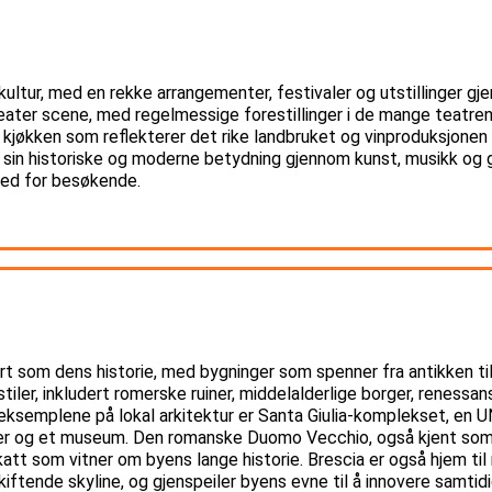
kultur, med en rekke arrangementer, festivaler og utstillinger gj
teater scene, med regelmessige forestillinger i de mange teatren
kjøkken som reflekterer det rike landbruket og vinproduksjonen i
re sin historiske og moderne betydning gjennom kunst, musikk og
ted for besøkende.
riert som dens historie, med bygninger som spenner fra antikken t
tiler, inkludert romerske ruiner, middelalderlige borger, renessan
ksemplene på lokal arkitektur er Santa Giulia-komplekset, e
ter og et museum. Den romanske Duomo Vecchio, også kjent som 
katt som vitner om byens lange historie. Brescia er også hjem ti
kiftende skyline, og gjenspeiler byens evne til å innovere samtid