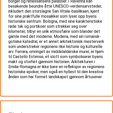
borger og renessansens palasser. I Ravenna kan
besøkende beundre åtte UNESCO-verdensarvsteder,
inkludert den storslagne San Vitale-basilikaen, kjent
for sine praktfulle mosaikker som lyser opp byens
historiske sentrum. Bologna, med sine karakteristiske
røde tak og portikoer som strekker seg over
kilometer, tilbyr en unik atmosfære som blander det
gamle med det moderne. Modena, med sin romansk-
gotiske katedral, er et annet arkitektonisk mesterverk
som understreker regionens rike historie og kulturelle
arv. Ferrara, omringet av middelalderske murer, er hjem
til Castello Estense, et slott som symboliserer byens
makt og storhet gjennom historien. Arkitekturen i
Emilia-Romagna er ikke bare en refleksjon av regionens
historiske epoker, men også en hyllest til den kreative
ånden som har formet landskapet gjennom årtusener.