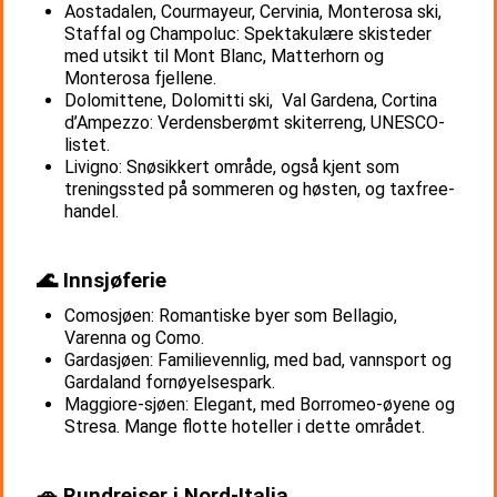
Aostadalen, Courmayeur, Cervinia, Monterosa ski,
Staffal og Champoluc: Spektakulære skisteder
med utsikt til Mont Blanc, Matterhorn og
Monterosa fjellene.
Dolomittene, Dolomitti ski, Val Gardena, Cortina
d’Ampezzo: Verdensberømt skiterreng, UNESCO-
listet.
Livigno: Snøsikkert område, også kjent som
treningssted på sommeren og høsten, og taxfree-
handel.
🌊 Innsjøferie
Comosjøen: Romantiske byer som Bellagio,
Varenna og Como.
Gardasjøen: Familievennlig, med bad, vannsport og
Gardaland fornøyelsespark.
Maggiore-sjøen: Elegant, med Borromeo-øyene og
Stresa. Mange flotte hoteller i dette området.
🚗 Rundreiser i Nord-Italia