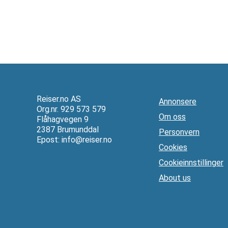
Reiser.no AS
Annonsere
Org.nr. 929 573 579
Om oss
Flåhagvegen 9
2387 Brumunddal
Personvern
Epost:
info@reiser.no
Cookies
Cookieinnstillinger
About us