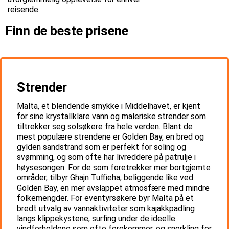
reisende.
Finn de beste prisene
Strender
Malta, et blendende smykke i Middelhavet, er kjent
for sine krystallklare vann og maleriske strender som
tiltrekker seg solsøkere fra hele verden. Blant de
mest populære strendene er Golden Bay, en bred og
gylden sandstrand som er perfekt for soling og
svømming, og som ofte har livreddere på patrulje i
høysesongen. For de som foretrekker mer bortgjemte
områder, tilbyr Ghajn Tuffieha, beliggende like ved
Golden Bay, en mer avslappet atmosfære med mindre
folkemengder. For eventyrsøkere byr Malta på et
bredt utvalg av vannaktiviteter som kajakkpadling
langs klippekystene, surfing under de ideelle
vindforholdene som ofte forekommer, og snorkling for