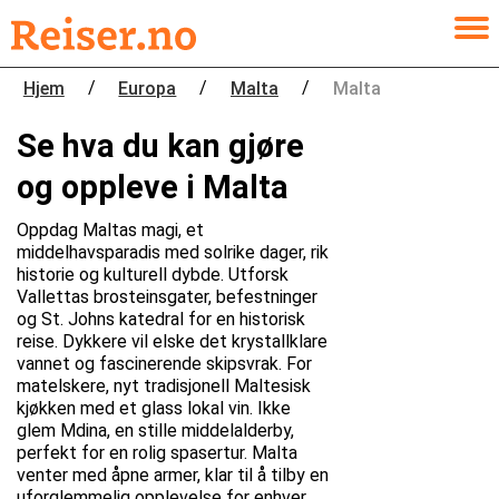
/
/
/
Hjem
Europa
Malta
Malta
Se hva du kan gjøre
og oppleve i Malta
Oppdag Maltas magi, et
middelhavsparadis med solrike dager, rik
historie og kulturell dybde. Utforsk
Vallettas brosteinsgater, befestninger
og St. Johns katedral for en historisk
reise. Dykkere vil elske det krystallklare
vannet og fascinerende skipsvrak. For
matelskere, nyt tradisjonell Maltesisk
kjøkken med et glass lokal vin. Ikke
glem Mdina, en stille middelalderby,
perfekt for en rolig spasertur. Malta
venter med åpne armer, klar til å tilby en
uforglemmelig opplevelse for enhver