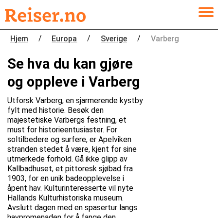
/
/
/
Hjem
Europa
Sverige
Varberg
Se hva du kan gjøre
og oppleve i Varberg
Utforsk Varberg, en sjarmerende kystby
fylt med historie. Besøk den
majestetiske Varbergs festning, et
must for historieentusiaster. For
soltilbedere og surfere, er Apelviken
stranden stedet å være, kjent for sine
utmerkede forhold. Gå ikke glipp av
Kallbadhuset, et pittoresk sjøbad fra
1903, for en unik badeopplevelse i
åpent hav. Kulturinteresserte vil nyte
Hallands Kulturhistoriska museum.
Avslutt dagen med en spasertur langs
havpromenaden for å fange den