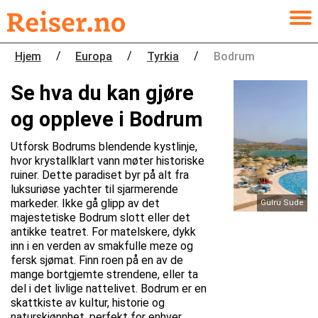
/
/
/
Hjem
Europa
Tyrkia
Bodrum
Se hva du kan gjøre
og oppleve i Bodrum
Utforsk Bodrums blendende kystlinje,
hvor krystallklart vann møter historiske
ruiner. Dette paradiset byr på alt fra
luksuriøse yachter til sjarmerende
markeder. Ikke gå glipp av det
Gülru Sude
majestetiske Bodrum slott eller det
antikke teatret. For matelskere, dykk
inn i en verden av smakfulle meze og
fersk sjømat. Finn roen på en av de
mange bortgjemte strendene, eller ta
del i det livlige nattelivet. Bodrum er en
skattkiste av kultur, historie og
naturskjønnhet, perfekt for enhver