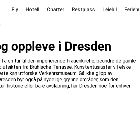
Fly
Hotell
Charter
Restplass
Leiebil
Ferieh
n
og oppleve i Dresden
e. Ta en tur til den imponerende Frauenkirche, beundre de gamle
utsikten fra Brühlsche Terrasse. Kunstentusiaster vil elske
erte kan utforske Verkehrsmuseum. Gå ikke glipp av
resden byr også på nydelige grønne områder, som den
ur, historie eller bare avslapning, har Dresden noe for enhver