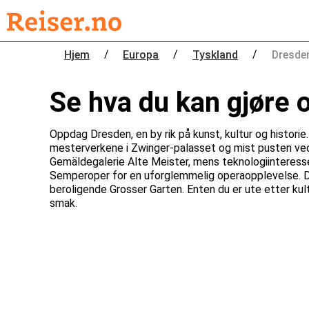
/
/
/
Hjem
Europa
Tyskland
Dresde
Se hva du kan gjøre 
Oppdag Dresden, en by rik på kunst, kultur og histori
mesterverkene i Zwinger-palasset og mist pusten ved 
Gemäldegalerie Alte Meister, mens teknologiinteress
Semperoper for en uforglemmelig operaopplevelse. D
beroligende Grosser Garten. Enten du er ute etter kult
smak.