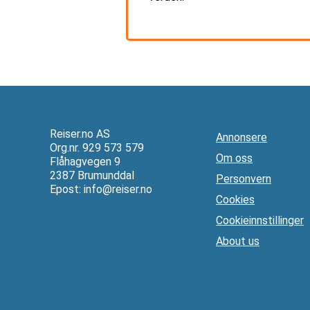
Reiser.no AS
Annonsere
Org.nr. 929 573 579
Om oss
Flåhagvegen 9
2387 Brumunddal
Personvern
Epost:
info@reiser.no
Cookies
Cookieinnstillinger
About us