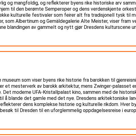
ivlig og mangfoldig, og reflekterer byens rike historiske arv s
, hjem til den berømte Semperoper og dens verdenskjente orkest
ke kulturelle festivaler som feirer alt fra tradisjonell tysk til
r, som Albertinum og Gemäldegalerie Alte Meister, viser fram v
nne blandingen av gammelt og nytt gjør Dresdens kulturscene un
 museum som viser byens rike historie fra barokken til gjenreisn
er et mesterverk av barokk arkitektur, mens Zwinger-palasset 
e. Det moderne UFA-Kristallpalast kino, sammen med de histori
 til å blande det gamle med det nye. Dresdens arkitektoniske lan
eflekterer dens komplekse historie og kulturelle rikdom. Hver by
 besøk til Dresden til en uforglemmelig oppdagelsesreise i europe