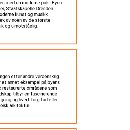
ammen med en moderne puls. Byen
er, Staatskapelle Dresden.
 moderne kunst og musikk.
erk av noen av de største
ik og uimotståelig.
ingen etter andre verdenskrig.
er et annet eksempel på byens
sk restaurerte områdene som
dskap tilbyr en fascinerende
gning og hvert torg forteller
isk arkitektur.