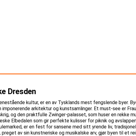
ke Dresden
 enestående kultur, er en av Tysklands mest fengslende byer. By
sin imponerende arkitektur og kunstsamlinger. Et must-see er Fra
krig, og den praktfulle Zwinger-palasset, som huser en rekke mu
eske Elbedalen som gir perfekte kulisser for piknik og avslappen
ulemarked, er en fest for sansene med sitt yrende liv, tradisjone
, preget av sin kunstneriske og musikalske arv, gjør byen til et 