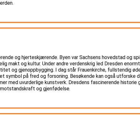
verden.
erende og hjerteskjærende. Byen var Sachsens hovedstad og spilte
lig makt og kultur. Under andre verdenskrig led Dresden enormt 
itet og gjenoppbygging. I dag står Frauenkirche, fullstendig ød
m et symbol på fred og forsoning. Besøkende kan også utforske 
er med uvurderlige kunstverk. Dresdens fascinerende historie g
m motstandskraft og gjenfødelse.