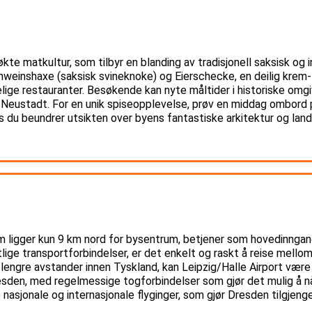
kte matkultur, som tilbyr en blanding av tradisjonell saksisk og 
weinshaxe (saksisk svineknoke) og Eierschecke, en deilig krem- 
ge restauranter. Besøkende kan nyte måltider i historiske omgive
 Neustadt. For en unik spiseopplevelse, prøv en middag ombord p
s du beundrer utsikten over byens fantastiske arkitektur og lan
om ligger kun 9 km nord for bysentrum, betjener som hovedinnga
ige transportforbindelser, er det enkelt og raskt å reise mellom
ngre avstander innen Tyskland, kan Leipzig/Halle Airport være e
den, med regelmessige togforbindelser som gjør det mulig å nå 
 nasjonale og internasjonale flyginger, som gjør Dresden tilgjenge