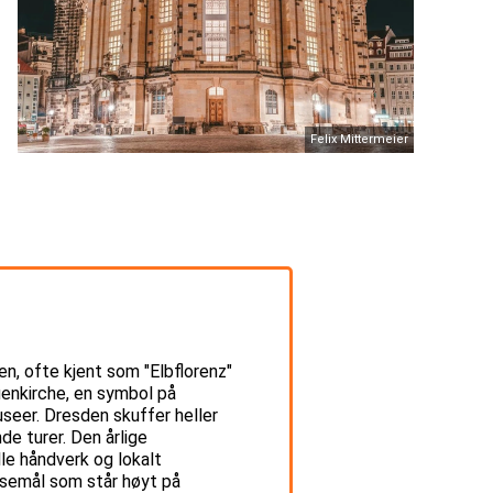
Felix Mittermeier
en, ofte kjent som "Elbflorenz"
uenkirche, en symbol på
seer. Dresden skuffer heller
de turer. Den årlige
lle håndverk og lokalt
reisemål som står høyt på