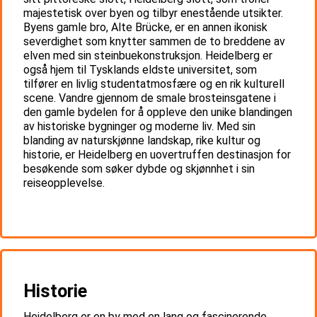
majestetisk over byen og tilbyr enestående utsikter.
Byens gamle bro, Alte Brücke, er en annen ikonisk
severdighet som knytter sammen de to breddene av
elven med sin steinbuekonstruksjon. Heidelberg er
også hjem til Tysklands eldste universitet, som
tilfører en livlig studentatmosfære og en rik kulturell
scene. Vandre gjennom de smale brosteinsgatene i
den gamle bydelen for å oppleve den unike blandingen
av historiske bygninger og moderne liv. Med sin
blanding av naturskjønne landskap, rike kultur og
historie, er Heidelberg en uovertruffen destinasjon for
besøkende som søker dybde og skjønnhet i sin
reiseopplevelse.
Historie
Heidelberg er en by med en lang og fascinerende