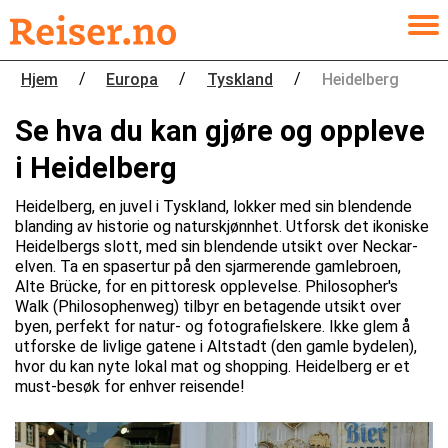
/
/
/
Hjem
Europa
Tyskland
Heidelberg
Se hva du kan gjøre og oppleve
i Heidelberg
Heidelberg, en juvel i Tyskland, lokker med sin blendende
blanding av historie og naturskjønnhet. Utforsk det ikoniske
Heidelbergs slott, med sin blendende utsikt over Neckar-
elven. Ta en spasertur på den sjarmerende gamlebroen,
Alte Brücke, for en pittoresk opplevelse. Philosopher's
Walk (Philosophenweg) tilbyr en betagende utsikt over
byen, perfekt for natur- og fotografielskere. Ikke glem å
utforske de livlige gatene i Altstadt (den gamle bydelen),
hvor du kan nyte lokal mat og shopping. Heidelberg er et
must-besøk for enhver reisende!