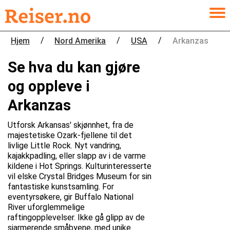
/
/
/
Hjem
Nord Amerika
USA
Arkanzas
Se hva du kan gjøre
og oppleve i
Arkanzas
Utforsk Arkansas' skjønnhet, fra de
majestetiske Ozark-fjellene til det
livlige Little Rock. Nyt vandring,
kajakkpadling, eller slapp av i de varme
kildene i Hot Springs. Kulturinteresserte
vil elske Crystal Bridges Museum for sin
fantastiske kunstsamling. For
eventyrsøkere, gir Buffalo National
River uforglemmelige
raftingopplevelser. Ikke gå glipp av de
sjarmerende småbyene, med unike