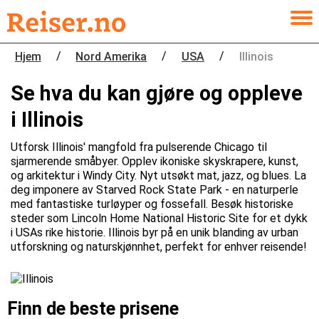
/
/
/
Hjem
Nord Amerika
USA
Illinois
Se hva du kan gjøre og oppleve
i Illinois
Utforsk Illinois' mangfold fra pulserende Chicago til
sjarmerende småbyer. Opplev ikoniske skyskrapere, kunst,
og arkitektur i Windy City. Nyt utsøkt mat, jazz, og blues. La
deg imponere av Starved Rock State Park - en naturperle
med fantastiske turløyper og fossefall. Besøk historiske
steder som Lincoln Home National Historic Site for et dykk
i USAs rike historie. Illinois byr på en unik blanding av urban
utforskning og naturskjønnhet, perfekt for enhver reisende!
Finn de beste prisene