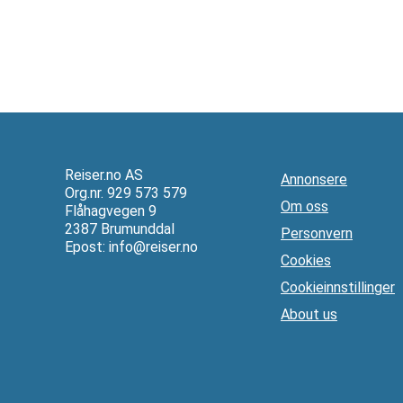
Reiser.no AS
Annonsere
Org.nr. 929 573 579
Om oss
Flåhagvegen 9
2387 Brumunddal
Personvern
Epost:
info@reiser.no
Cookies
Cookieinnstillinger
About us