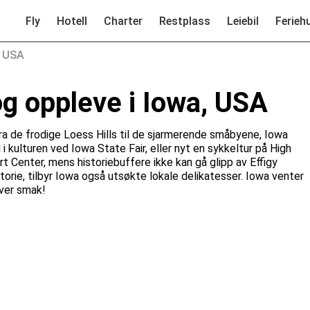
Fly
Hotell
Charter
Restplass
Leiebil
Ferieh
, USA
og oppleve i Iowa, USA
ra de frodige Loess Hills til de sjarmerende småbyene, Iowa
 kulturen ved Iowa State Fair, eller nyt en sykkeltur på High
rt Center, mens historiebuffere ikke kan gå glipp av Effigy
rie, tilbyr Iowa også utsøkte lokale delikatesser. Iowa venter
ver smak!