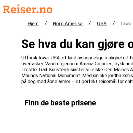
/
/
/
Hjem
Nord Amerika
USA
Iowa
Se hva du kan gjøre 
Utforsk Iowa, USA, et land av uendelige muligheter! F
overrasker. Vandre gjennom Amana Colonies, dykk ned i
Trestle Trail. Kunstentusiaster vil elske Des Moines A
Mounds National Monument. Med sin rike jordbrukshisto
på deg med åpne armer – et perfekt reisemål for enh
Finn de beste prisene