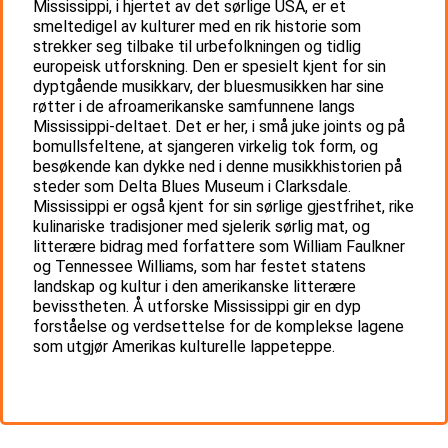
Mississippi, i hjertet av det sørlige USA, er et
smeltedigel av kulturer med en rik historie som
strekker seg tilbake til urbefolkningen og tidlig
europeisk utforskning. Den er spesielt kjent for sin
dyptgående musikkarv, der bluesmusikken har sine
røtter i de afroamerikanske samfunnene langs
Mississippi-deltaet. Det er her, i små juke joints og på
bomullsfeltene, at sjangeren virkelig tok form, og
besøkende kan dykke ned i denne musikkhistorien på
steder som Delta Blues Museum i Clarksdale.
Mississippi er også kjent for sin sørlige gjestfrihet, rike
kulinariske tradisjoner med sjelerik sørlig mat, og
litterære bidrag med forfattere som William Faulkner
og Tennessee Williams, som har festet statens
landskap og kultur i den amerikanske litterære
bevisstheten. Å utforske Mississippi gir en dyp
forståelse og verdsettelse for de komplekse lagene
som utgjør Amerikas kulturelle lappeteppe.