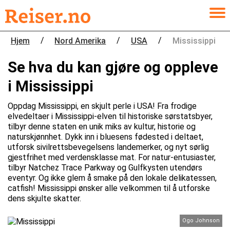
/
/
/
Hjem
Nord Amerika
USA
Mississippi
Se hva du kan gjøre og oppleve
i Mississippi
Oppdag Mississippi, en skjult perle i USA! Fra frodige
elvedeltaer i Mississippi-elven til historiske sørstatsbyer,
tilbyr denne staten en unik miks av kultur, historie og
naturskjønnhet. Dykk inn i bluesens fødested i deltaet,
utforsk sivilrettsbevegelsens landemerker, og nyt sørlig
gjestfrihet med verdensklasse mat. For natur-entusiaster,
tilbyr Natchez Trace Parkway og Gulfkysten utendørs
eventyr. Og ikke glem å smake på den lokale delikatessen,
catfish! Mississippi ønsker alle velkommen til å utforske
dens skjulte skatter.
Ogo Johnson