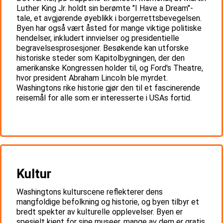
Luther King Jr. holdt sin berømte "I Have a Dream"-
tale, et avgjørende øyeblikk i borgerrettsbevegelsen.
Byen har også vært åsted for mange viktige politiske
hendelser, inkludert innvielser og presidentielle
begravelsesprosesjoner. Besøkende kan utforske
historiske steder som Kapitolbygningen, der den
amerikanske Kongressen holder til, og Ford's Theatre,
hvor president Abraham Lincoln ble myrdet.
Washingtons rike historie gjør den til et fascinerende
reisemål for alle som er interesserte i USAs fortid.
Kultur
Washingtons kulturscene reflekterer dens
mangfoldige befolkning og historie, og byen tilbyr et
bredt spekter av kulturelle opplevelser. Byen er
spesielt kjent for sine museer, mange av dem er gratis