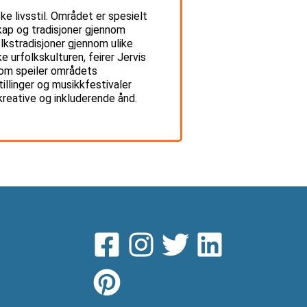
ke livsstil. Området er spesielt
skap og tradisjoner gjennom
lkstradisjoner gjennom ulike
e urfolkskulturen, feirer Jervis
som speiler områdets
illinger og musikkfestivaler
reative og inkluderende ånd.