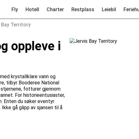
Fly
Hotell
Charter
Restplass
Leiebil
Ferieh
 Bay Territory
g oppleve i
a med krystallklare vann og
e, tilbyr Booderee National
stjernene, fotturer gjennom
annet. For historieentusiaster,
en. Enten du søker eventyr
 Ikke gå glipp av sjansen til å