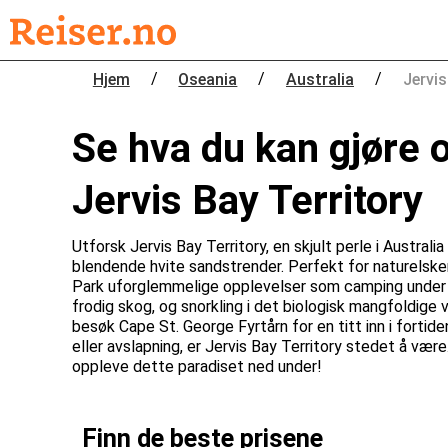
/
/
/
Hjem
Oseania
Australia
Jervis
Se hva du kan gjøre o
Jervis Bay Territory
Utforsk Jervis Bay Territory, en skjult perle i Australi
blendende hvite sandstrender. Perfekt for naturelsker
Park uforglemmelige opplevelser som camping under 
frodig skog, og snorkling i det biologisk mangfoldige v
besøk Cape St. George Fyrtårn for en titt inn i fortid
eller avslapning, er Jervis Bay Territory stedet å være.
oppleve dette paradiset ned under!
Finn de beste prisene