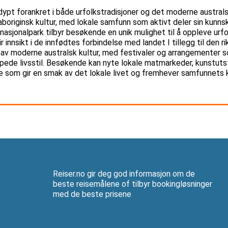
 dypt forankret i både urfolkstradisjoner og det moderne australs
av aboriginsk kultur, med lokale samfunn som aktivt deler sin kunn
asjonalpark tilbyr besøkende en unik mulighet til å oppleve urfo
innsikt i de innfødtes forbindelse med landet I tillegg til den rik
 av moderne australsk kultur, med festivaler og arrangementer 
pede livsstil. Besøkende kan nyte lokale matmarkeder, kunstutst
e som gir en smak av det lokale livet og fremhever samfunnets k
Reiser.no gir deg god informasjon om de
beste reisemålene of tilbyr bookingløsninger
med de beste prisene