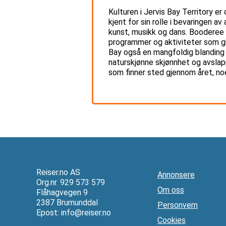
Kulturen i Jervis Bay Territory er
kjent for sin rolle i bevaringen 
kunst, musikk og dans. Booderee n
programmer og aktiviteter som gir 
Bay også en mangfoldig blanding
naturskjønne skjønnhet og avslap
som finner sted gjennom året, no
Reiser.no AS
Annonsere
Org.nr. 929 573 579
Om oss
Flåhagvegen 9
2387 Brumunddal
Personvern
Epost:
info@reiser.no
Cookies