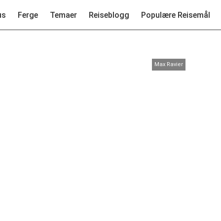
us
Ferge
Temaer
Reiseblogg
Populære Reisemål
Max Ravier