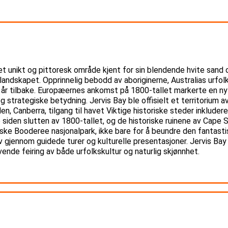
r et unikt og pittoresk område kjent for sin blendende hvite sand
landskapet. Opprinnelig bebodd av aboriginerne, Australias urfolk, 
 år tilbake. Europæernes ankomst på 1800-tallet markerte en ny
g strategiske betydning. Jervis Bay ble offisielt et territorium a
n, Canberra, tilgang til havet Viktige historiske steder inkluder
 siden slutten av 1800-tallet, og de historiske ruinene av Cape
ske Booderee nasjonalpark, ikke bare for å beundre den fantasti
gjennom guidede turer og kulturelle presentasjoner. Jervis Bay er
vende feiring av både urfolkskultur og naturlig skjønnhet.