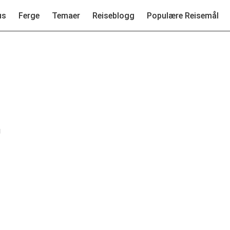
us
Ferge
Temaer
Reiseblogg
Populære Reisemål
g