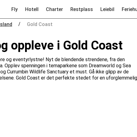
Fly
Hotell
Charter
Restplass
Leiebil
Ferieh
/
sland
Gold Coast
og oppleve i Gold Coast
fere og eventyrlystne! Nyt de blendende strendene, fra den
atta. Opplev spenningen i temaparkene som Dreamworld og Sea
d og Currumbin Wildlife Sanctuary et must. Gå ikke glipp av de
sene. Gold Coast er det perfekte stedet for en uforglemmeli