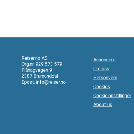
Reiser.no AS
Annonsere
Org.nr. 929 573 579
Om oss
Flåhagvegen 9
2387 Brumunddal
Personvern
Epost:
info@reiser.no
Cookies
Cookieinnstillinger
About us