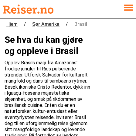
/
/
Hjem
Sør Amerika
Brasil
Se hva du kan gjøre
og oppleve i Brasil
Opplev Brasils magi fra Amazonas'
frodige jungler til Rios pulserende
strender. Utforsk Salvador for kulturelt
mangfold og dans til sambaens rytmer.
Besøk ikoniske Cristo Redentor, dykk inn
i Iguaçu-fossens majestetiske
skjønnhet, og smak på rikdommen av
brasiliansk cuisine. Enten du er en
naturforsker, kultur-entusiast eller
eventyrlysten reisende, inviterer Brasil
deg til en uforglemmelig reise gjennom
sitt mangfoldige landskap og levende
tradisjoner. Bli fortryllet av landets