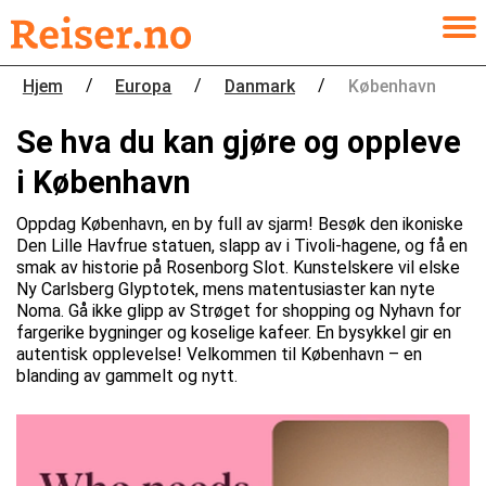
/
/
/
Hjem
Europa
Danmark
København
Se hva du kan gjøre og oppleve
i København
Oppdag København, en by full av sjarm! Besøk den ikoniske
Den Lille Havfrue statuen, slapp av i Tivoli-hagene, og få en
smak av historie på Rosenborg Slot. Kunstelskere vil elske
Ny Carlsberg Glyptotek, mens matentusiaster kan nyte
Noma. Gå ikke glipp av Strøget for shopping og Nyhavn for
fargerike bygninger og koselige kafeer. En bysykkel gir en
autentisk opplevelse! Velkommen til København – en
blanding av gammelt og nytt.