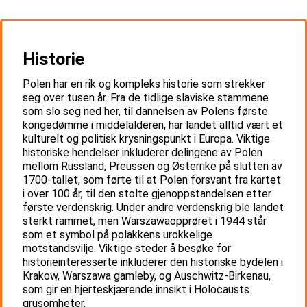
Historie
Polen har en rik og kompleks historie som strekker
seg over tusen år. Fra de tidlige slaviske stammene
som slo seg ned her, til dannelsen av Polens første
kongedømme i middelalderen, har landet alltid vært et
kulturelt og politisk krysningspunkt i Europa. Viktige
historiske hendelser inkluderer delingene av Polen
mellom Russland, Preussen og Østerrike på slutten av
1700-tallet, som førte til at Polen forsvant fra kartet
i over 100 år, til den stolte gjenoppstandelsen etter
første verdenskrig. Under andre verdenskrig ble landet
sterkt rammet, men Warszawaopprøret i 1944 står
som et symbol på polakkens urokkelige
motstandsvilje. Viktige steder å besøke for
historieinteresserte inkluderer den historiske bydelen i
Krakow, Warszawa gamleby, og Auschwitz-Birkenau,
som gir en hjerteskjærende innsikt i Holocausts
grusomheter.