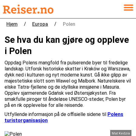
/
/
Hjem
Europa
Polen
Se hva du kan gjøre og oppleve
i Polen
Oppdag Polens mangfold fra pulserende byer til fredelige
landskap. Utforsk historiske skatter i Kraków og Warszawa,
dykk ned i kulturen og nyt moderne kunst. Gå ikke glipp av
majestetiske slott som Wawel og Malbork. Naturelskere vil
elske Tatra-fjellene og de idylliske innsjøene i Masuria.
Opplev sjarmerende Gdańsk ved Østersjøkysten. Fra
smakfulle piroger til åndeløse UNESCO-steder, Polen byr
på en rik opplevelse for alle reisende.
Utfyllende informasjon på de offisielle sidene til
Polens
turistorganisasjon
Mat Kedzia