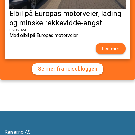
Elbil på Europas motorveier, lading
og minske rekkevidde-angst
3.20.2024
Med elbil på Europas motorveier
Les mer
Se mer fra reisebloggen
Reiser.no AS