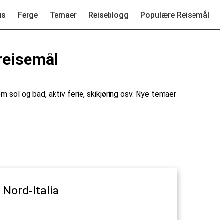
us
Ferge
Temaer
Reiseblogg
Populære Reisemål
reisemål
som sol og bad, aktiv ferie, skikjøring osv. Nye temaer
 Nord-Italia