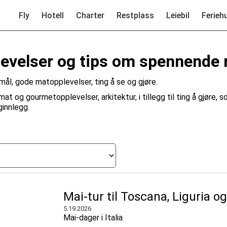
Fly
Hotell
Charter
Restplass
Leiebil
Ferieh
levelser og tips om spennende 
ål, gode matopplevelser, ting å se og gjøre.
mat og gourmetopplevelser, arkitektur, i tillegg til ting å gjøre, 
ginnlegg.
Mai-tur til Toscana, Liguria og
5.19.2026
Mai-dager i Italia