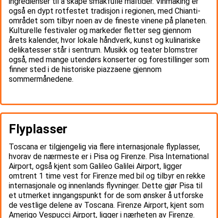
ingredienser til å skape smakfulle måltider. Vinmaking er
også en dypt rotfestet tradisjon i regionen, med Chianti-
området som tilbyr noen av de fineste vinene på planeten.
Kulturelle festivaler og markeder fletter seg gjennom
årets kalender, hvor lokale håndverk, kunst og kulinariske
delikatesser står i sentrum. Musikk og teater blomstrer
også, med mange utendørs konserter og forestillinger som
finner sted i de historiske piazzaene gjennom
sommermånedene.
Flyplasser
Toscana er tilgjengelig via flere internasjonale flyplasser,
hvorav de nærmeste er i Pisa og Firenze. Pisa International
Airport, også kjent som Galileo Galilei Airport, ligger
omtrent 1 time vest for Firenze med bil og tilbyr en rekke
internasjonale og innenlands flyvninger. Dette gjør Pisa til
et utmerket inngangspunkt for de som ønsker å utforske
de vestlige delene av Toscana. Firenze Airport, kjent som
Amerigo Vespucci Airport, ligger i nærheten av Firenze.