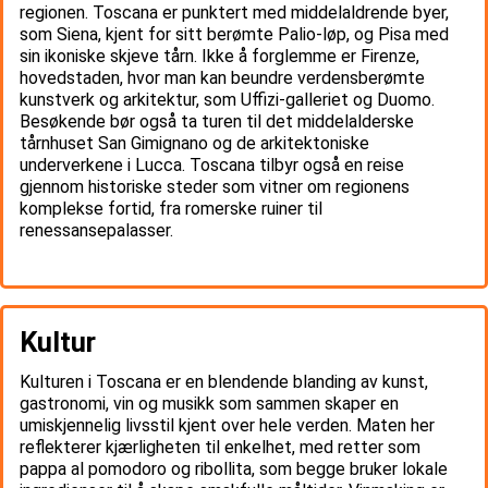
regionen. Toscana er punktert med middelaldrende byer,
som Siena, kjent for sitt berømte Palio-løp, og Pisa med
sin ikoniske skjeve tårn. Ikke å forglemme er Firenze,
hovedstaden, hvor man kan beundre verdensberømte
kunstverk og arkitektur, som Uffizi-galleriet og Duomo.
Besøkende bør også ta turen til det middelalderske
tårnhuset San Gimignano og de arkitektoniske
underverkene i Lucca. Toscana tilbyr også en reise
gjennom historiske steder som vitner om regionens
komplekse fortid, fra romerske ruiner til
renessansepalasser.
Kultur
Kulturen i Toscana er en blendende blanding av kunst,
gastronomi, vin og musikk som sammen skaper en
umiskjennelig livsstil kjent over hele verden. Maten her
reflekterer kjærligheten til enkelhet, med retter som
pappa al pomodoro og ribollita, som begge bruker lokale