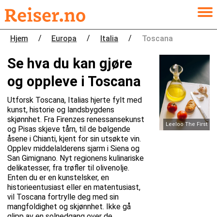
/
/
/
Hjem
Europa
Italia
Toscana
Se hva du kan gjøre
og oppleve i Toscana
Utforsk Toscana, Italias hjerte fylt med
kunst, historie og landsbygdens
skjønnhet. Fra Firenzes renessansekunst
Leeloo The First
og Pisas skjeve tårn, til de bølgende
åsene i Chianti, kjent for sin utsøkte vin.
Opplev middelalderens sjarm i Siena og
San Gimignano. Nyt regionens kulinariske
delikatesser, fra trøfler til olivenolje.
Enten du er en kunstelsker, en
historieentusiast eller en matentusiast,
vil Toscana fortrylle deg med sin
mangfoldighet og skjønnhet. Ikke gå
glipp av en solnedgang over de